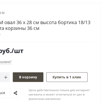
9 M
M овал 36 х 28 см высота бортика 18/13
та корзины 36 см
руб.
/шт
ешевле?
В корзину
Купить в 1 клик
Цена действительна только для интернет-
ься
магазина и может отличаться от цен в
розничных магазинах