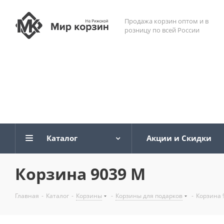
Продажа корзин оптом и в
розницу по всей России
Каталог
Акции и Скидки
Корзина 9039 M
Главная
-
Каталог
-
Корзины
-
Корзины для подарков
-
Корзина 